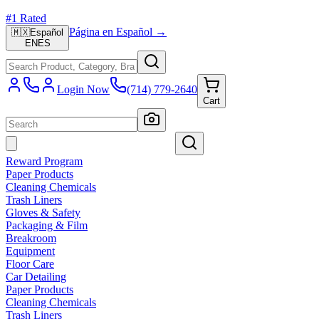
#1 Rated
Página en Español →
🇲🇽
Español
EN
ES
Login Now
(714) 779-2640
Cart
Reward Program
Paper Products
Cleaning Chemicals
Trash Liners
Gloves & Safety
Packaging & Film
Breakroom
Equipment
Floor Care
Car Detailing
Paper Products
Cleaning Chemicals
Trash Liners