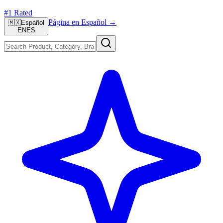
#1 Rated
Página en Español →
🇲🇽
Español
EN
ES