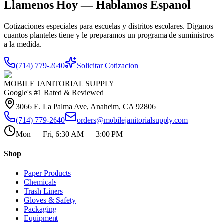
Llamenos Hoy — Hablamos Espanol
Cotizaciones especiales para escuelas y distritos escolares. Diganos
cuantos planteles tiene y le preparamos un programa de suministros
a la medida.
(714) 779-2640
Solicitar Cotizacion
MOBILE JANITORIAL SUPPLY
Google's #1 Rated & Reviewed
3066 E. La Palma Ave, Anaheim, CA 92806
(714) 779-2640
orders@mobilejanitorialsupply.com
Mon — Fri, 6:30 AM — 3:00 PM
Shop
Paper Products
Chemicals
Trash Liners
Gloves & Safety
Packaging
Equipment