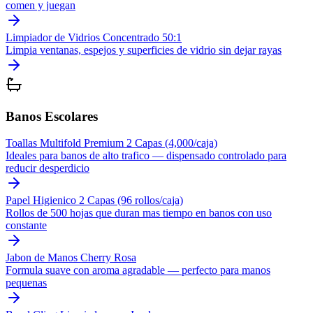
comen y juegan
Limpiador de Vidrios Concentrado 50:1
Limpia ventanas, espejos y superficies de vidrio sin dejar rayas
Banos Escolares
Toallas Multifold Premium 2 Capas (4,000/caja)
Ideales para banos de alto trafico — dispensado controlado para
reducir desperdicio
Papel Higienico 2 Capas (96 rollos/caja)
Rollos de 500 hojas que duran mas tiempo en banos con uso
constante
Jabon de Manos Cherry Rosa
Formula suave con aroma agradable — perfecto para manos
pequenas