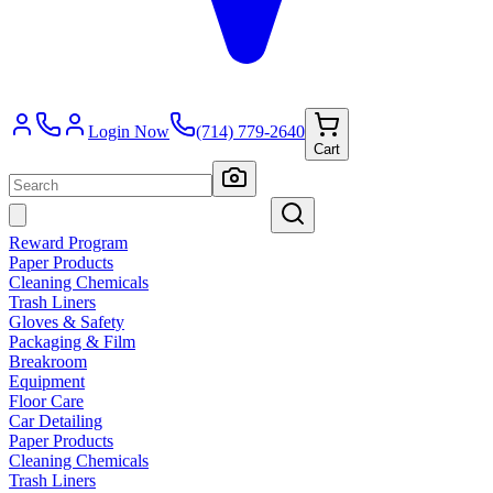
Login Now
(714) 779-2640
Cart
Reward Program
Paper Products
Cleaning Chemicals
Trash Liners
Gloves & Safety
Packaging & Film
Breakroom
Equipment
Floor Care
Car Detailing
Paper Products
Cleaning Chemicals
Trash Liners