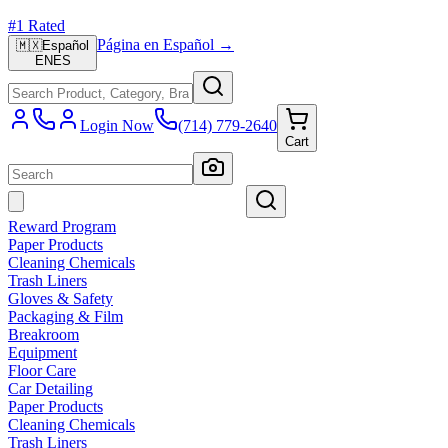
#1 Rated
Página en Español →
🇲🇽
Español
EN
ES
Login Now
(714) 779-2640
Cart
Reward Program
Paper Products
Cleaning Chemicals
Trash Liners
Gloves & Safety
Packaging & Film
Breakroom
Equipment
Floor Care
Car Detailing
Paper Products
Cleaning Chemicals
Trash Liners